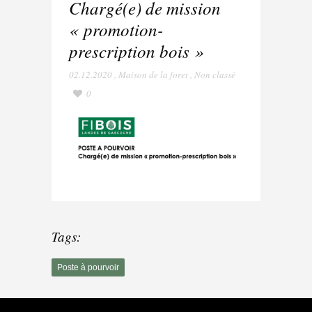
Chargé(e) de mission
« promotion-
prescription bois »
02.12.2020
,
Maison de la foret
,
Non classé
0
Tags:
Poste à pourvoir