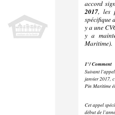
accord sig
2017
, les
spécifique 
y a une CVO
y a maint
Maritime).
1°/ Comment
Suivant l’appel
janvier 2017, c’
Pin Maritime ét
Cet appel spéci
début de l’anné