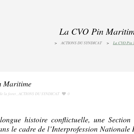
La CVO Pin Mariti
>
ACTIONS DU SYNDICAT
>
La CVO Pin 
 Maritime
e la foret
,
ACTIONS DU SYNDICAT
0
longue histoire conflictuelle, une Section
ns le cadre de l’Interprofession Nationale 