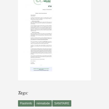
Tags:
Flashinfo
nématode
SANITAIRE