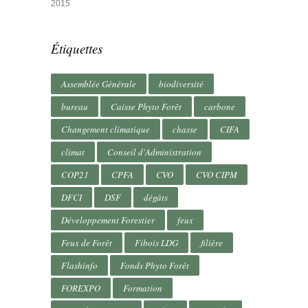
2015
Étiquettes
Assemblée Générale
biodiversité
bureau
Caisse Phyto Forêt
carbone
Changement climatique
chasse
CIFA
climat
Conseil d'Administration
COP21
CPFA
CVO
CVO CIPM
DFCI
DSF
dégâts
Développement Forestier
feux
Feux de Forêt
Fibois LDG
filière
Flashinfo
Fonds Phyto Forêt
FOREXPO
Formation