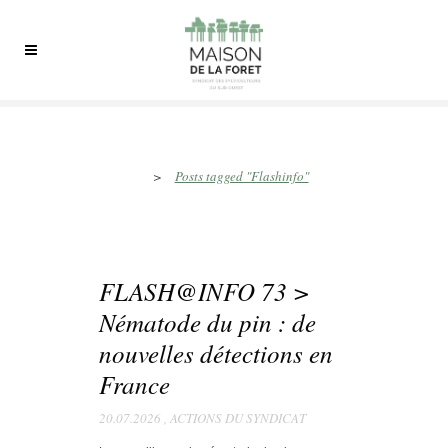
Flashinfo Tag
>
Posts tagged "Flashinfo"
FLASH@INFO 73 >
Nématode du pin : de
nouvelles détections en
France
20.07.2026
,
ACTIONS DU SYNDICAT