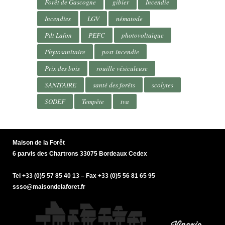
Forêt de Gascogne
gibier
Incendie
Incendies
LGV
nématode
Pdt Lafon
PEFC
photovoltaïque
Phytosanitaire
post-incendie
Prix des bois
rouille vésiculeuse
SANITAIRE
santé des forêts
scolytes
SODEF
Tempête
tva
Maison de la Forêt
6 parvis des Chartrons 33075 Bordeaux Cedex
Tel +33 (0)5 57 85 40 13 – Fax +33 (0)5 56 81 65 95
ssso@maisondelaforet.fr