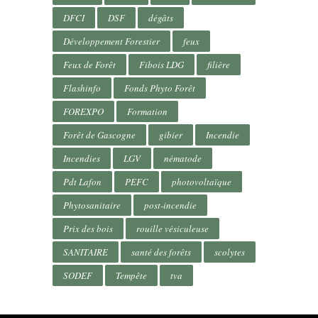
DFCI
DSF
dégâts
Développement Forestier
feux
Feux de Forêt
Fibois LDG
filière
Flashinfo
Fonds Phyto Forêt
FOREXPO
Formation
Forêt de Gascogne
gibier
Incendie
Incendies
LGV
nématode
Pdt Lafon
PEFC
photovoltaïque
Phytosanitaire
post-incendie
Prix des bois
rouille vésiculeuse
SANITAIRE
santé des forêts
scolytes
SODEF
Tempête
tva