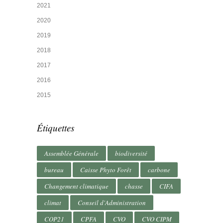
2021
2020
2019
2018
2017
2016
2015
Étiquettes
Assemblée Générale
biodiversité
bureau
Caisse Phyto Forêt
carbone
Changement climatique
chasse
CIFA
climat
Conseil d'Administration
COP21
CPFA
CVO
CVO CIPM