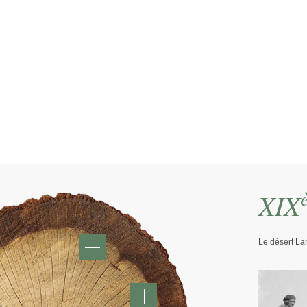
La Forêt des Landes de G
XIX
Le désert Lan