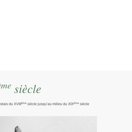
ascogne
ème
siècle
ème
ème
dais du XVIII
siècle jusqu’au milieu du XIX
siècle