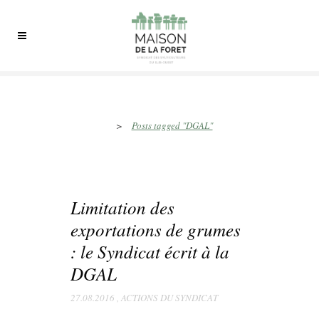
DGAL Tag
>
Posts tagged "DGAL"
Limitation des
exportations de grumes
: le Syndicat écrit à la
DGAL
27.08.2016
,
ACTIONS DU SYNDICAT