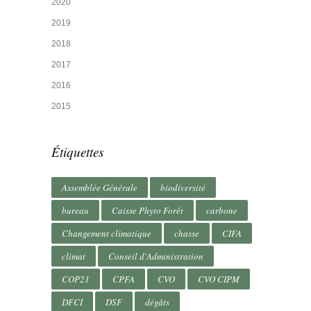
2020
2019
2018
2017
2016
2015
Étiquettes
Assemblée Générale
biodiversité
bureau
Caisse Phyto Forêt
carbone
Changement climatique
chasse
CIFA
climat
Conseil d'Administration
COP21
CPFA
CVO
CVO CIPM
DFCI
DSF
dégâts