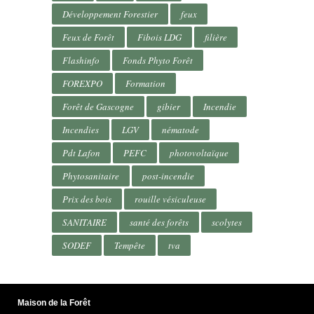
Développement Forestier
feux
Feux de Forêt
Fibois LDG
filière
Flashinfo
Fonds Phyto Forêt
FOREXPO
Formation
Forêt de Gascogne
gibier
Incendie
Incendies
LGV
nématode
Pdt Lafon
PEFC
photovoltaïque
Phytosanitaire
post-incendie
Prix des bois
rouille vésiculeuse
SANITAIRE
santé des forêts
scolytes
SODEF
Tempête
tva
Maison de la Forêt