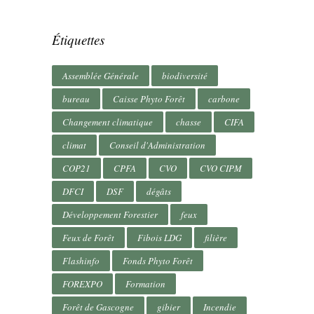
Étiquettes
Assemblée Générale
biodiversité
bureau
Caisse Phyto Forêt
carbone
Changement climatique
chasse
CIFA
climat
Conseil d'Administration
COP21
CPFA
CVO
CVO CIPM
DFCI
DSF
dégâts
Développement Forestier
feux
Feux de Forêt
Fibois LDG
filière
Flashinfo
Fonds Phyto Forêt
FOREXPO
Formation
Forêt de Gascogne
gibier
Incendie