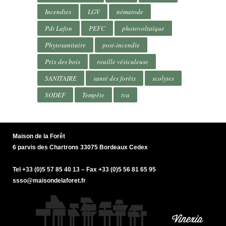
Incendies
LGV
nématode
Pdt Lafon
PEFC
photovoltaïque
Phytosanitaire
post-incendie
Prix des bois
rouille vésiculeuse
SANITAIRE
santé des forêts
scolytes
SODEF
Tempête
tva
Maison de la Forêt
6 parvis des Chartrons 33075 Bordeaux Cedex
Tel +33 (0)5 57 85 40 13 – Fax +33 (0)5 56 81 65 95
ssso@maisondelaforet.fr