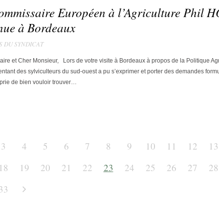
Commissaire Européen à l’Agriculture Phil
enue à Bordeaux
S DU SYNDICAT
re et Cher Monsieur, Lors de votre visite à Bordeaux à propos de la Politique Agr
tant des sylviculteurs du sud-ouest a pu s’exprimer et porter des demandes form
prie de bien vouloir trouver…
3
4
5
6
7
8
9
10
11
12
13
18
19
20
21
22
23
24
25
26
27
28
33