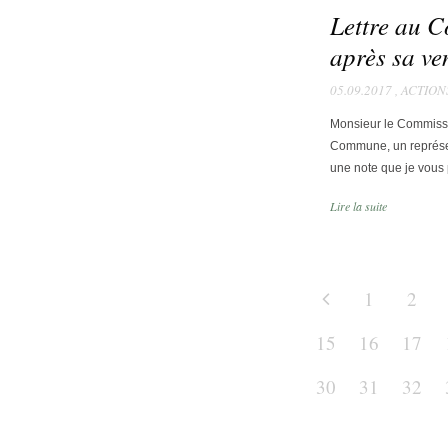
Lettre au 
après sa v
05.09.2017
,
ACTION
Monsieur le Commissai
Commune, un représen
une note que je vous 
Lire la suite
1
2
15
16
17
30
31
32