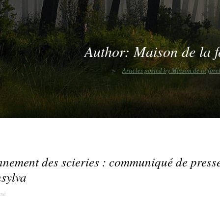
Author: Maison de la f
>
Articles posted by Maison de la fore
nement des scieries : communiqué de press
sylva
sé