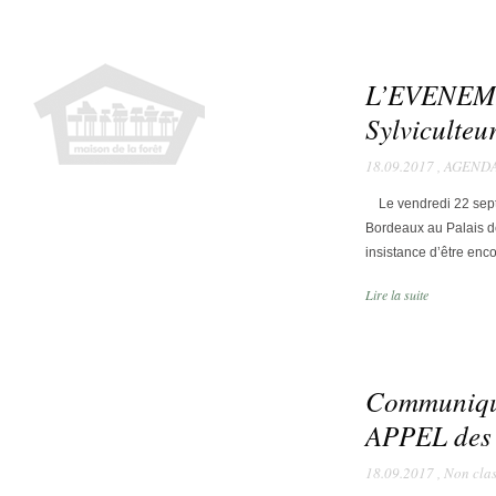
L’EVENEME
Sylviculteu
18.09.2017
,
AGEND
Le vendredi 22 sep
Bordeaux au Palais d
insistance d’être en
Lire la suite
Communiqu
APPEL des s
18.09.2017
,
Non clas