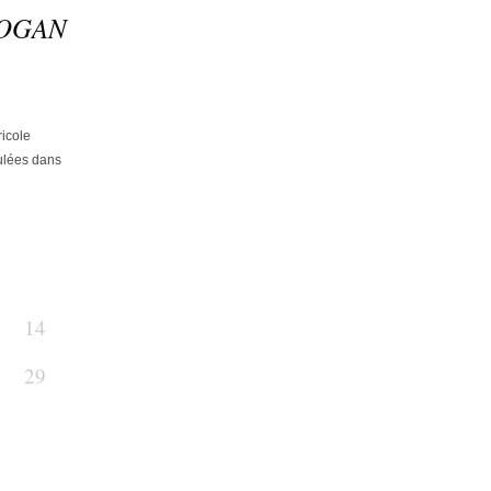
 HOGAN
icole
ulées dans
14
29