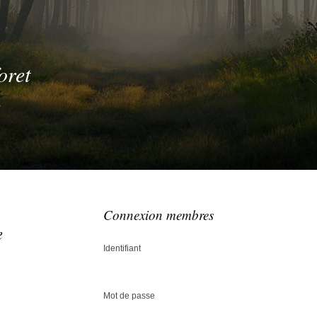
oret
t
Connexion membres
e
Identifiant
Mot de passe