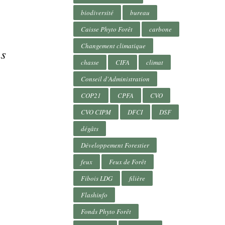
biodiversité
bureau
Caisse Phyto Forêt
carbone
Changement climatique
ns
chasse
CIFA
climat
Conseil d'Administration
COP21
CPFA
CVO
CVO CIPM
DFCI
DSF
dégâts
Développement Forestier
feux
Feux de Forêt
Fibois LDG
filière
Flashinfo
Fonds Phyto Forêt