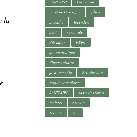
FOREXPO
Formation
Forêt de Gascogne
gibier
e la
Incendie
Incendies
LGV
nématode
Pdt Lafon
PEFC
photovoltaïque
Phytosanitaire
post-incendie
Prix des bois
e
rouille vésiculeuse
SANITAIRE
santé des forêts
scolytes
SODEF
Tempête
tva