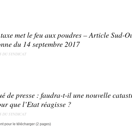
 taxe met le feu aux poudres – Article Sud-O
onne du 14 septembre 2017
S DU SYNDICAT
de presse : faudra-t-il une nouvelle catas
our que l’Etat réagisse ?
S DU SYNDICAT
nt pour le télécharger (2 pages)